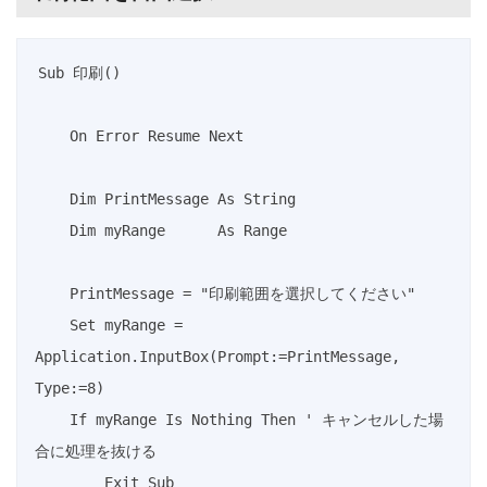
Sub 印刷()

    On Error Resume Next

    Dim PrintMessage As String

    Dim myRange      As Range

    PrintMessage = "印刷範囲を選択してください"

    Set myRange = 
Application.InputBox(Prompt:=PrintMessage, 
Type:=8)

    If myRange Is Nothing Then ' キャンセルした場
合に処理を抜ける

        Exit Sub
