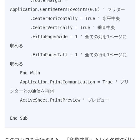
        .FooterMargin = 
Application.CentimetersToPoints(0.8) ' フッター

        .CenterHorizontally = True ' 水平中央

        .CenterVertically = True ' 垂直中央

        .FitToPagesWide = 1 ' 全ての列を1ページに
収める

        .FitToPagesTall = 1 ' 全ての行を1ページに
収める

    End With

    Application.PrintCommunication = True ' プリ
ンターとの通信を再開

    ActiveSheet.PrintPreview ' プレビュー

End Sub
このマクロを実行すると、「印刷範囲」という名前の付い