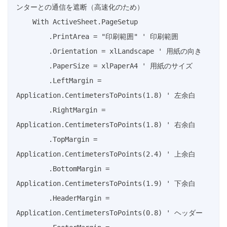
ンターとの通信を遮断（高速化のため）

    With ActiveSheet.PageSetup

        .PrintArea = "印刷範囲" ' 印刷範囲

        .Orientation = xlLandscape ' 用紙の向き

        .PaperSize = xlPaperA4 ' 用紙のサイズ

        .LeftMargin = 
Application.CentimetersToPoints(1.8) ' 左余白

        .RightMargin = 
Application.CentimetersToPoints(1.8) ' 右余白

        .TopMargin = 
Application.CentimetersToPoints(2.4) ' 上余白

        .BottomMargin = 
Application.CentimetersToPoints(1.9) ' 下余白

        .HeaderMargin = 
Application.CentimetersToPoints(0.8) ' ヘッダー
