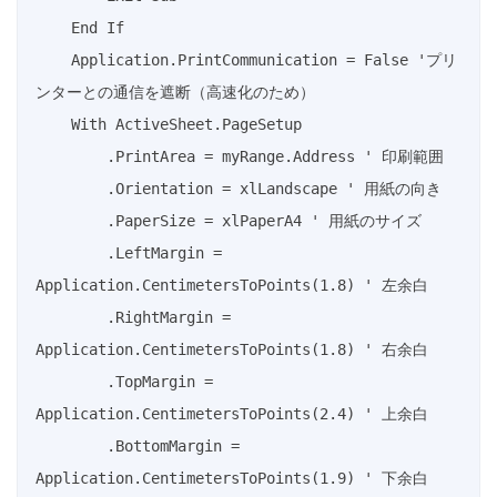
    End If

    Application.PrintCommunication = False 'プリ
ンターとの通信を遮断（高速化のため）

    With ActiveSheet.PageSetup

        .PrintArea = myRange.Address ' 印刷範囲

        .Orientation = xlLandscape ' 用紙の向き

        .PaperSize = xlPaperA4 ' 用紙のサイズ

        .LeftMargin = 
Application.CentimetersToPoints(1.8) ' 左余白

        .RightMargin = 
Application.CentimetersToPoints(1.8) ' 右余白

        .TopMargin = 
Application.CentimetersToPoints(2.4) ' 上余白

        .BottomMargin = 
Application.CentimetersToPoints(1.9) ' 下余白
